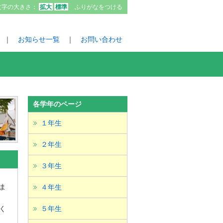
文字の大きさ：
拡大
標準
ふりがなをつける
｜
お知らせ一覧
｜
お問い合わせ
各学年のページ
１年生
２年生
３年生
ま
４年生
く
５年生